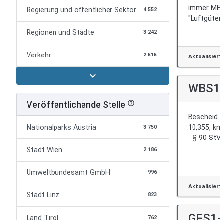
immer MEZ
Regierung und öffentlicher Sektor
4 552
"Luftgüte
Regionen und Städte
3 242
Verkehr
2 515
Aktualisier
expand_more
WBS1
Veröffentlichende Stelle
help_outline
Bescheid 
10,355, k
Nationalparks Austria
3 750
- § 90 St
Stadt Wien
2 186
Umweltbundesamt GmbH
996
Aktualisier
Stadt Linz
823
GFS1
Land Tirol
762