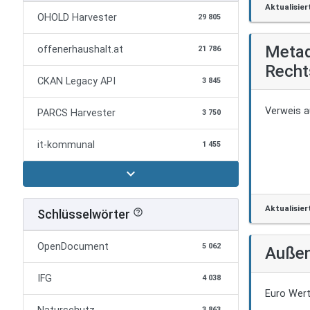
Aktualisier
OHOLD Harvester
29 805
Metad
offenerhaushalt.at
21 786
Recht
CKAN Legacy API
3 845
Verweis a
PARCS Harvester
3 750
it-kommunal
1 455
expand_more
Aktualisier
Schlüsselwörter
help_outline
OpenDocument
5 062
Außen
IFG
4 038
Euro Wert
3 863