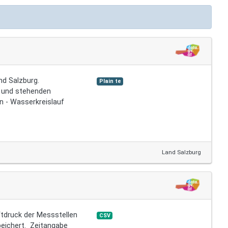
nd Salzburg.
Plain te
n und stehenden
ssers und meteorologischer Messgrößen - Wasserkreislauf
Land Salzburg
tdruck der Messstellen
CSV
eichert. Zeitangabe