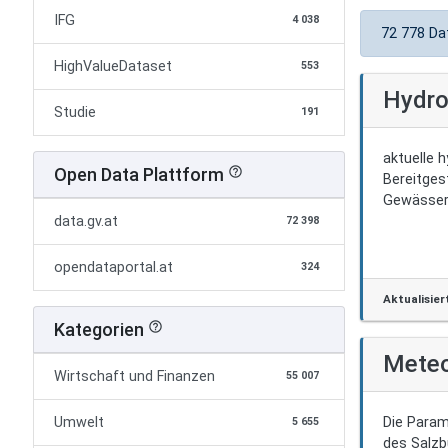
IFG
4 038
72 778 Da
HighValueDataset
553
Hydro
Studie
191
aktuelle 
Open Data Plattform
help_outline
Bereitges
data.gv.at
72 398
opendataportal.at
324
Aktualisier
Kategorien
help_outline
Meteo
Wirtschaft und Finanzen
55 007
Umwelt
Die Param
5 655
des Salzb