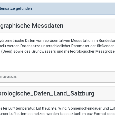
tensätze gefunden
graphische Messdaten
hydrometrische Daten von repräsentativen Messstation im Bundesla
tellt werden Datensätze unterschiedlicher Parameter der fließende
Gewässer (Seen) sowie des Grundwa
t:
08.08.2026
rologische_Daten_Land_Salzburg
eter Lufttemperatur, Luftfeuchte, Wind, Sonnenscheindauer und Luf
urger Luftgütemessnetzes werden tagesaktuell im csv-Format gesp