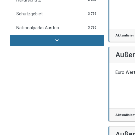
Naturschutz
Schutzgebiet
3 799
Nationalparks Austria
3 750
Aktualisier
expand_more
Außen
Euro Wert
Aktualisier
Außen