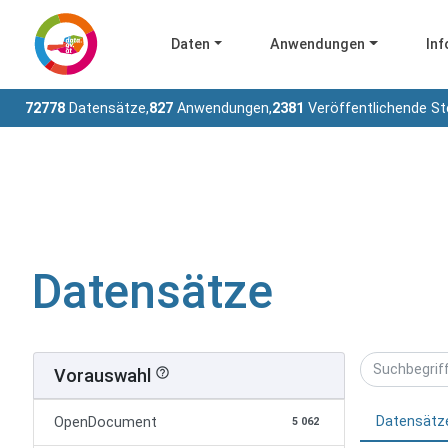
Daten
Anwendungen
Inf
72778
Datensätze,
827
Anwendungen,
2381
Veröffentlichende St
Datensätze
Vorauswahl
help_outline
Datensätz
OpenDocument
5 062