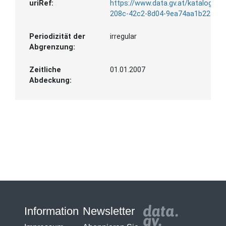
uriRef:
https://www.data.gv.at/katalog/da
208c-42c2-8d04-9ea74aa1b229
Periodizität der
irregular
Abgrenzung:
Zeitliche
01.01.2007
Abdeckung:
Information
Newsletter