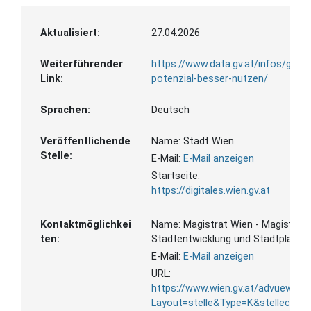
Aktualisiert:
27.04.2026
Weiterführender
https://www.data.gv.at/infos/geow
Link:
potenzial-besser-nutzen/
Sprachen:
Deutsch
Veröffentlichende
Name:
Stadt Wien
Stelle:
E-Mail:
E-Mail anzeigen
Startseite:
https://digitales.wien.gv.at
Kontaktmöglichkei
Name:
Magistrat Wien - Magistrats
ten:
Stadtentwicklung und Stadtplanun
E-Mail:
E-Mail anzeigen
URL:
https://www.wien.gv.at/advuew/int
Layout=stelle&Type=K&stellecd=