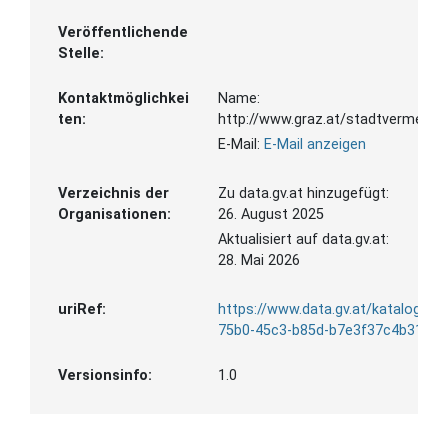
Veröffentlichende
Stelle:
Kontaktmöglichkei
Name:
ten:
http://www.graz.at/stadtvermess
E-Mail:
E-Mail anzeigen
Verzeichnis der
Zu data.gv.at hinzugefügt:
Organisationen:
26. August 2025
Aktualisiert auf data.gv.at:
28. Mai 2026
uriRef:
https://www.data.gv.at/katalog/da
75b0-45c3-b85d-b7e3f37c4b31
Versionsinfo:
1.0