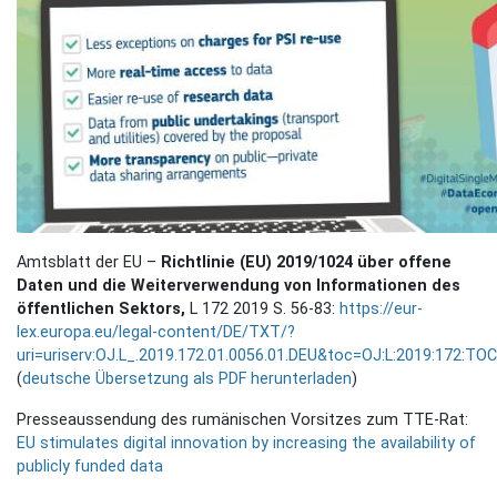
Amtsblatt der EU –
Richtlinie (EU) 2019/1024 über offene
Daten und die Weiterverwendung von Informationen des
öffentlichen Sektors,
L 172 2019 S. 56-83:
https://eur-
lex.europa.eu/legal-content/DE/TXT/?
uri=uriserv:OJ.L_.2019.172.01.0056.01.DEU&toc=OJ:L:2019:172:TOC
(
deutsche Übersetzung als PDF herunterladen
)
Presseaussendung des rumänischen Vorsitzes zum TTE-Rat:
EU stimulates digital innovation by increasing the availability of
publicly funded data